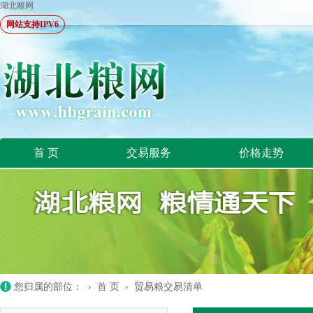
湖北粮网
网站支持IPV6
首 页
交易服务
价格走势
您归属的部位： ›
首 页
›
贸易粮交易清单