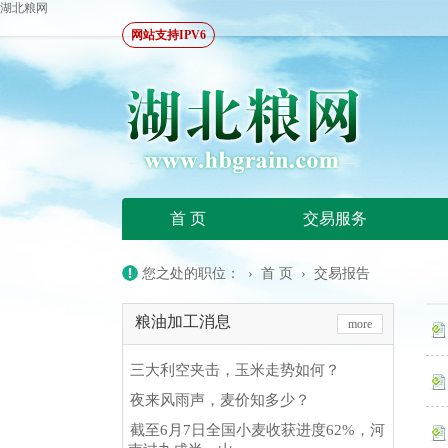
湖北粮网
网站支持IPV6
首 页
交易服务
您之处的职位： ›
首 页
›
交易报告
粮油加工消息
more
三大利空夹击，玉米走势如何？
夜来风雨声，麦价知多少？
截至6月7日全国小麦收获进度62%，河