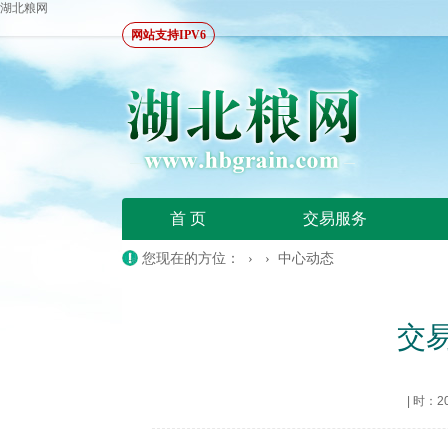
湖北粮网
网站支持IPV6
首 页
交易服务
您现在的方位： › ›
中心动态
交
|
时：202